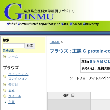
検索
GINMU
>
ブラウズ : 主題 G protein-cou
詳細検索
ホーム
0-9
A
B
C
移動:
ブラウズ
あるいは、最初の数
コミュニティ/
ソート項目:
ソ
コレクション
発行日
著者
発行日
タイトル
主題