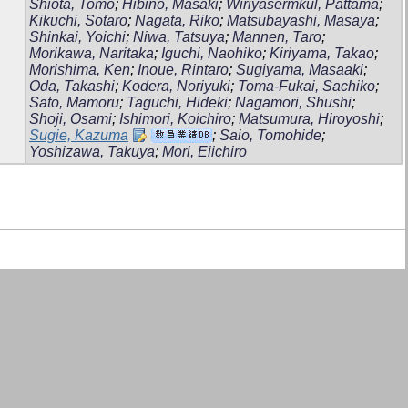
Shiota, Tomo
;
Hibino, Masaki
;
Wiriyasermkul, Pattama
;
Kikuchi, Sotaro
;
Nagata, Riko
;
Matsubayashi, Masaya
;
Shinkai, Yoichi
;
Niwa, Tatsuya
;
Mannen, Taro
;
Morikawa, Naritaka
;
Iguchi, Naohiko
;
Kiriyama, Takao
;
Morishima, Ken
;
Inoue, Rintaro
;
Sugiyama, Masaaki
;
Oda, Takashi
;
Kodera, Noriyuki
;
Toma-Fukai, Sachiko
;
Sato, Mamoru
;
Taguchi, Hideki
;
Nagamori, Shushi
;
Shoji, Osami
;
Ishimori, Koichiro
;
Matsumura, Hiroyoshi
;
Sugie, Kazuma
;
Saio, Tomohide
;
Yoshizawa, Takuya
;
Mori, Eiichiro