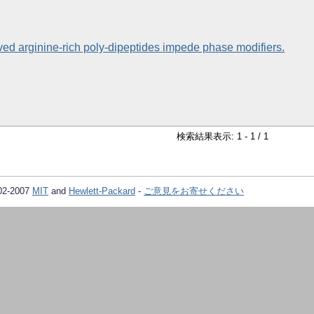
ved arginine-rich poly-dipeptides impede phase modifiers.
検索結果表示: 1 - 1 / 1
02-2007
MIT
and
Hewlett-Packard
-
ご意見をお寄せください