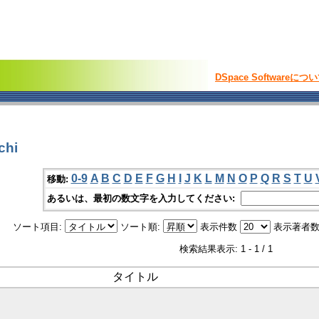
DSpace Softwareにつ
chi
0-9
A
B
C
D
E
F
G
H
I
J
K
L
M
N
O
P
Q
R
S
T
U
移動:
あるいは、最初の数文字を入力してください:
ソート項目:
ソート順:
表示件数
表示著者数
検索結果表示: 1 - 1 / 1
タイトル