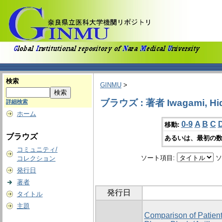
検索
GINMU
>
ブラウズ : 著者 Iwagami, Hi
詳細検索
ホーム
0-9
A
B
C
移動:
ブラウズ
あるいは、最初の数
コミュニティ/
ソート項目:
ソ
コレクション
発行日
著者
発行日
タイトル
主題
Comparison of Patient