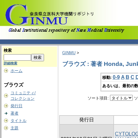
検索
GINMU
>
ブラウズ : 著者 Honda, Jun
詳細検索
ホーム
0-9
A
B
C
移動:
ブラウズ
あるいは、最初の数
コミュニティ/
ソート項目:
ソ
コレクション
発行日
著者
発行日
タイトル
主題
CYTOLOG