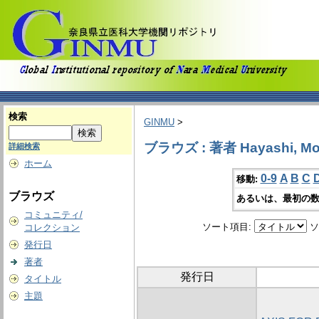
検索
GINMU
>
ブラウズ : 著者 Hayashi, Mo
詳細検索
ホーム
0-9
A
B
C
移動:
ブラウズ
あるいは、最初の数
コミュニティ/
ソート項目:
ソ
コレクション
発行日
著者
発行日
タイトル
主題