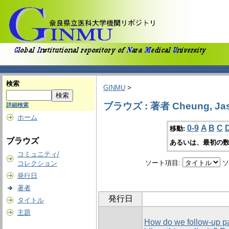
検索
GINMU
>
ブラウズ : 著者 Cheung, Jaso
詳細検索
ホーム
0-9
A
B
C
移動:
ブラウズ
あるいは、最初の数
コミュニティ/
ソート項目:
ソ
コレクション
発行日
著者
発行日
タイトル
主題
How do we follow-up pa