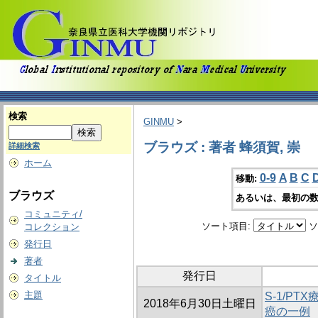
検索
GINMU
>
ブラウズ : 著者 蜂須賀, 崇
詳細検索
ホーム
0-9
A
B
C
移動:
ブラウズ
あるいは、最初の数
コミュニティ/
ソート項目:
ソ
コレクション
発行日
著者
発行日
タイトル
主題
S-1/P
2018年6月30日土曜日
癌の一例