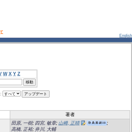
いて
English
V
W
X
Y
Z
:
著者
田原, 一樹
;
四宮, 敏章
;
山﨑, 正晴
;
高橋, 正裕
;
井川, 大輔