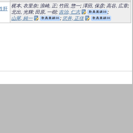
梶本, 衣里奈
;
浪崎, 正
;
竹田, 惣一
;
澤田, 保彦
;
高谷, 広章
;
性肝
北出, 光輝
;
田原, 一樹
;
吉治, 仁志
;
山尾, 純一
;
沢井, 正佳