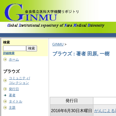
検索
GINMU
>
ブラウズ : 著者 田原, 一樹
詳細検索
ホーム
ブラウズ
コミュニティ/
コレクション
発行日
著者
発行日
タイトル
主題
2016年6月30日木曜日
がんによる