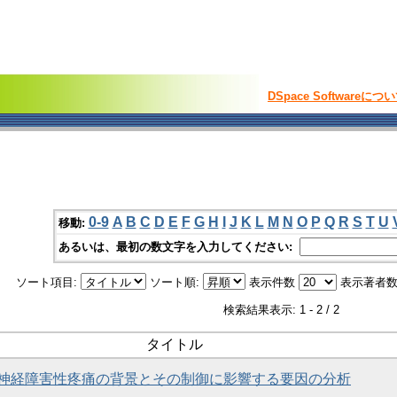
DSpace Softwareにつ
0-9
A
B
C
D
E
F
G
H
I
J
K
L
M
N
O
P
Q
R
S
T
U
移動:
あるいは、最初の数文字を入力してください:
ソート項目:
ソート順:
表示件数
表示著者数
検索結果表示: 1 - 2 / 2
タイトル
神経障害性疼痛の背景とその制御に影響する要因の分析