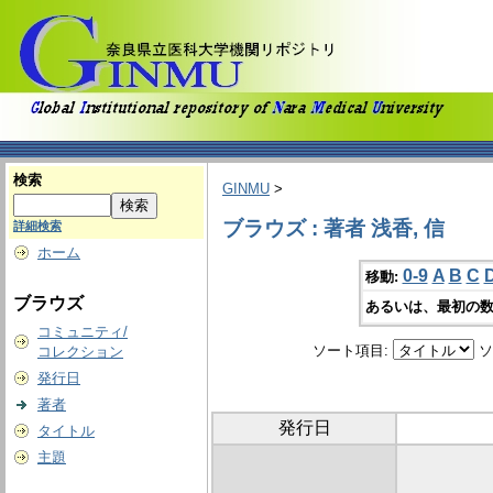
検索
GINMU
>
ブラウズ : 著者 浅香, 信
詳細検索
ホーム
0-9
A
B
C
移動:
ブラウズ
あるいは、最初の数
コミュニティ/
ソート項目:
ソ
コレクション
発行日
著者
発行日
タイトル
主題