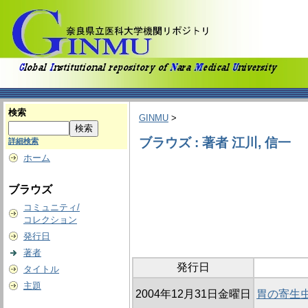
検索
GINMU
>
ブラウズ : 著者 江川, 信一
詳細検索
ホーム
ブラウズ
コミュニティ/
コレクション
発行日
著者
発行日
タイトル
主題
2004年12月31日金曜日
胃の寄生虫性肉