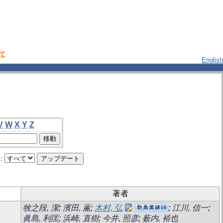
いて
English
V
W
X
Y
Z
:
著者
牧之段, 潔
;
濱田, 薫
;
木村, 弘
;
江川, 信一
;
眞島, 利匡
;
浜崎, 直樹
;
今井, 照彦
;
薮内, 裕也