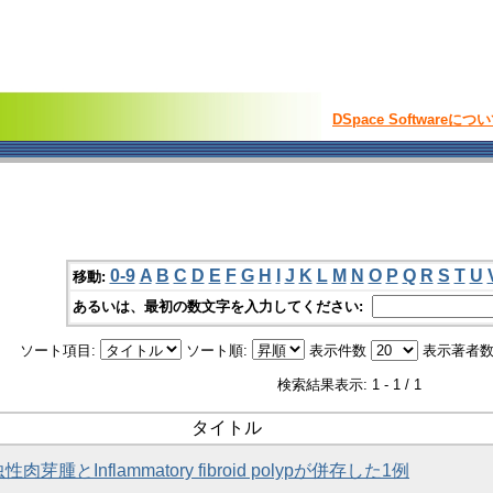
DSpace Softwareにつ
0-9
A
B
C
D
E
F
G
H
I
J
K
L
M
N
O
P
Q
R
S
T
U
移動:
あるいは、最初の数文字を入力してください:
ソート項目:
ソート順:
表示件数
表示著者数
検索結果表示: 1 - 1 / 1
タイトル
芽腫とInflammatory fibroid polypが併存した1例