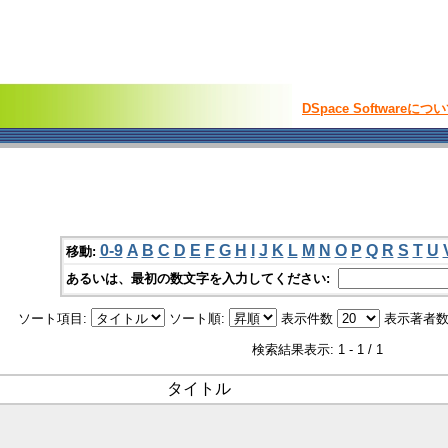
DSpace Softwareにつ
0-9
A
B
C
D
E
F
G
H
I
J
K
L
M
N
O
P
Q
R
S
T
U
移動:
あるいは、最初の数文字を入力してください:
ソート項目:
ソート順:
表示件数
表示著者数
検索結果表示: 1 - 1 / 1
タイトル