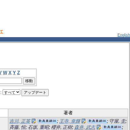
いて
English
V
W
X
Y
Z
:
著者
吉川, 正英
;
王寺, 幸輝
;
守屋, 圭
;
斉藤, 恒
;
石坂, 重昭
;
櫻井, 正樹
;
森井, 武志
;