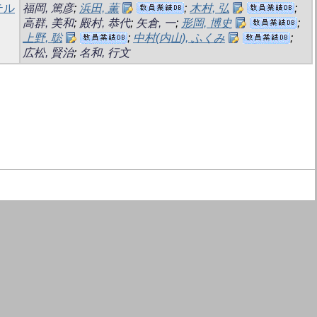
テル
福岡, 篤彦
;
浜田, 薫
;
木村, 弘
;
高群, 美和
;
殿村, 恭代
;
矢倉, 一
;
形岡, 博史
;
上野, 聡
;
中村(内山), ふくみ
;
広松, 賢治
;
名和, 行文