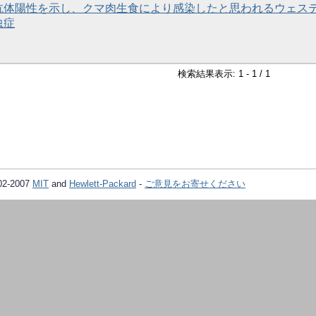
抗体陽性を示し、クマ肉生食により感染したと思われるウェス
虫症
検索結果表示: 1 - 1 / 1
02-2007
MIT
and
Hewlett-Packard
-
ご意見をお寄せください