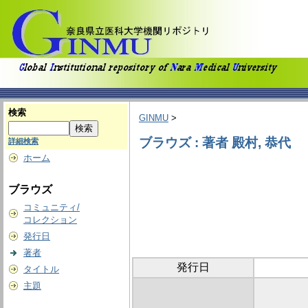
検索
GINMU
>
ブラウズ : 著者 殿村, 恭代
詳細検索
ホーム
ブラウズ
コミュニティ/
コレクション
発行日
著者
発行日
タイトル
主題