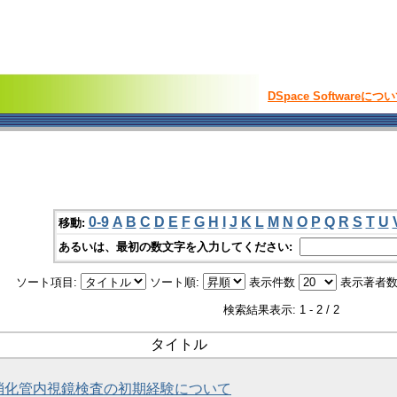
DSpace Softwareにつ
0-9
A
B
C
D
E
F
G
H
I
J
K
L
M
N
O
P
Q
R
S
T
U
移動:
あるいは、最初の数文字を入力してください:
ソート項目:
ソート順:
表示件数
表示著者数
検索結果表示: 1 - 2 / 2
タイトル
消化管内視鏡検査の初期経験について