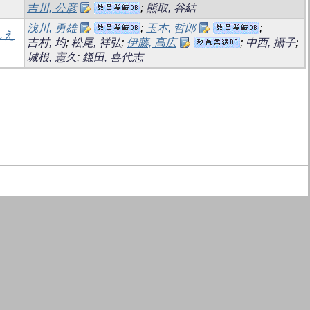
吉川, 公彦
;
熊取, 谷結
浅川, 勇雄
;
玉本, 哲郎
;
しえ
吉村, 均
;
松尾, 祥弘
;
伊藤, 高広
;
中西, 攝子
;
城根, 憲久
;
鎌田, 喜代志