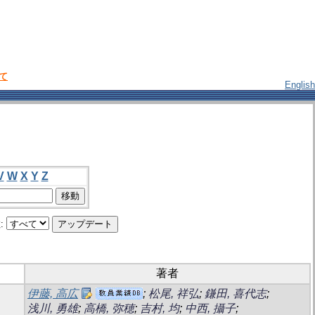
いて
English
V
W
X
Y
Z
:
著者
伊藤, 高広
;
松尾, 祥弘
;
鎌田, 喜代志
;
浅川, 勇雄
;
高橋, 弥穂
;
吉村, 均
;
中西, 攝子
;