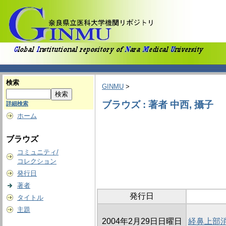
検索
GINMU
>
ブラウズ : 著者 中西, 攝子
詳細検索
ホーム
ブラウズ
コミュニティ/
コレクション
発行日
著者
発行日
タイトル
主題
2004年2月29日日曜日
経鼻上部