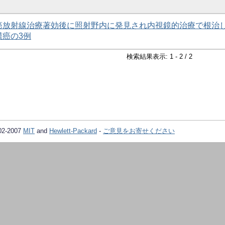
癌放射線治療著効後に照射野内に発見され内視鏡的治療で根治
膜癌の3例
検索結果表示: 1 - 2 / 2
02-2007
MIT
and
Hewlett-Packard
-
ご意見をお寄せください