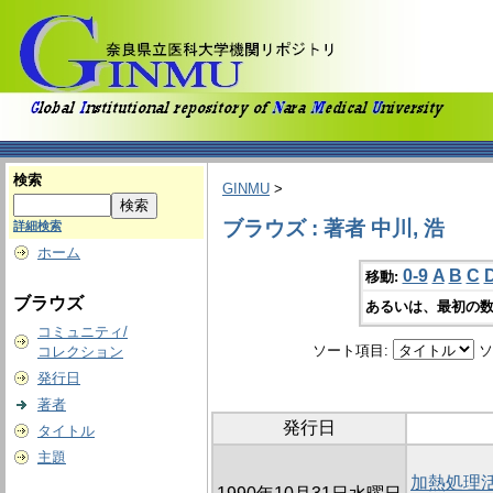
検索
GINMU
>
ブラウズ : 著者 中川, 浩
詳細検索
ホーム
0-9
A
B
C
移動:
ブラウズ
あるいは、最初の数
コミュニティ/
ソート項目:
ソ
コレクション
発行日
著者
発行日
タイトル
主題
加熱処理