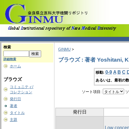
検索
GINMU
>
ブラウズ : 著者 Yoshitani, K
詳細検索
ホーム
0-9
A
B
C
移動:
ブラウズ
あるいは、最初の数
コミュニティ/
ソート項目:
ソ
コレクション
発行日
著者
発行日
タイトル
主題
Low concent