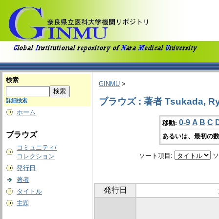
検索
GINMU
>
ブラウズ : 著者 Tsukada, R
詳細検索
ホーム
0-9
A
B
C
移動:
ブラウズ
あるいは、最初の数
コミュニティ/
ソート項目:
ソ
コレクション
発行日
著者
発行日
タイトル
主題