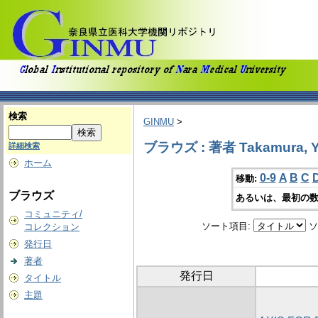
検索
GINMU
>
ブラウズ : 著者 Takamura, Y
詳細検索
ホーム
0-9
A
B
C
移動:
ブラウズ
あるいは、最初の数
コミュニティ/
ソート項目:
ソ
コレクション
発行日
著者
発行日
タイトル
主題