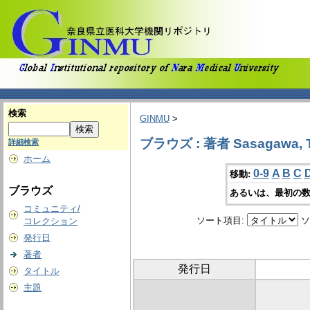
検索
GINMU
>
ブラウズ : 著者 Sasagawa, 
詳細検索
ホーム
0-9
A
B
C
移動:
ブラウズ
あるいは、最初の数
コミュニティ/
ソート項目:
ソ
コレクション
発行日
著者
発行日
タイトル
主題