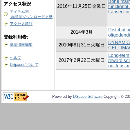
Bone marr
アクセス状況
2016年11月25日金曜日
functional 
アイテム別
transection
高頻度ダウンロード文献
アクセス統計
Distributi
2014年3月
oligodendr
登録利用者:
DYNAMIC
購読情報編集
2010年8月31日火曜日
CELL IMA
Long-term 
ヘルプ
2017年2月22日水曜日
reward see
DSpaceについて
nucleus a
Powered by
DSpace Software
Copyright © 20