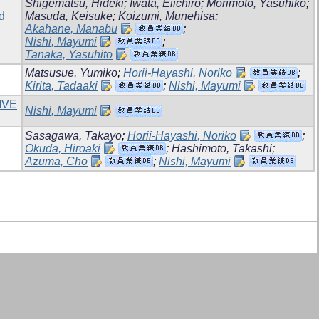
Shigematsu, Hideki
;
Iwata, Eiichiro
;
Morimoto, Yasuhiko
;
rd
Masuda, Keisuke
;
Koizumi, Munehisa
;
Akahane, Manabu
;
Nishi, Mayumi
;
Tanaka, Yasuhito
Matsusue, Yumiko
;
Horii-Hayashi, Noriko
;
Kirita, Tadaaki
;
Nishi, Mayumi
IVE
Nishi, Mayumi
Sasagawa, Takayo
;
Horii-Hayashi, Noriko
;
Okuda, Hiroaki
;
Hashimoto, Takashi
;
Azuma, Cho
;
Nishi, Mayumi