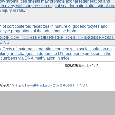
ow stromal cell sheets may promote axonal regeneration and
recovery with suppression of glial scar formation after spinal co
 injury in rats.
on of corticosteroid receptors in mature oligodendrocytes and
ocyte progenitors of the adult mouse brain.
S OF CORTICOSTEROID RECEPTORS : LESSONS FROM L
GING
effects of maternal separation coupled with social isolation on
king and changes in dopamine D1 receptor expression in the
ccumbens via DNA methylation in mice.
検索結果表示: 1 - 4 / 4
02-2007
MIT
and
Hewlett-Packard
-
ご意見をお寄せください