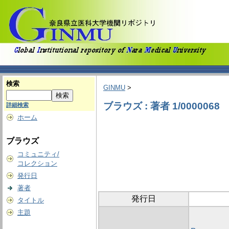
検索
GINMU
>
ブラウズ : 著者 1/0000068
詳細検索
ホーム
ブラウズ
コミュニティ/
コレクション
発行日
著者
発行日
タイトル
主題