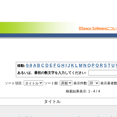
DSpace Softwareにつ
0-9
A
B
C
D
E
F
G
H
I
J
K
L
M
N
O
P
Q
R
S
T
U
移動:
あるいは、最初の数文字を入力してください:
ソート項目:
ソート順:
表示件数
表示著者数
検索結果表示: 1 - 4 / 4
タイトル