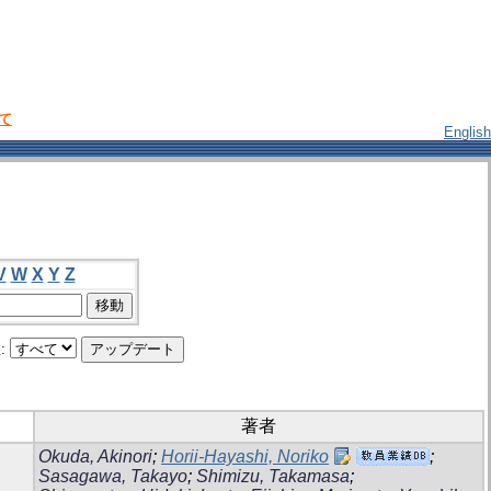
いて
English
V
W
X
Y
Z
:
著者
Okuda, Akinori
;
Horii-Hayashi, Noriko
;
Sasagawa, Takayo
;
Shimizu, Takamasa
;