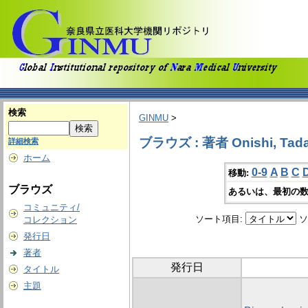
検索
GINMU
>
ブラウズ : 著者 Onishi, Tad
詳細検索
ホーム
0-9
A
B
C
移動:
ブラウズ
あるいは、最初の数
コミュニティ/
ソート項目:
ソ
コレクション
発行日
著者
発行日
タイトル
主題