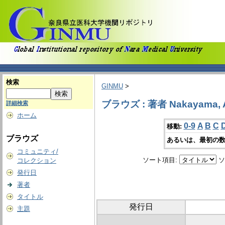
検索
GINMU
>
ブラウズ : 著者 Nakayama, A
詳細検索
ホーム
0-9
A
B
C
移動:
ブラウズ
あるいは、最初の数
コミュニティ/
ソート項目:
ソ
コレクション
発行日
著者
タイトル
発行日
主題