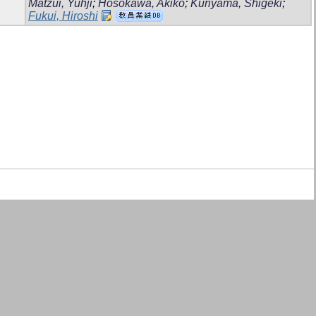
Matzui, Yuhji
;
Hosokawa, Akiko
;
Kuriyama, Shigeki
;
Fukui, Hiroshi