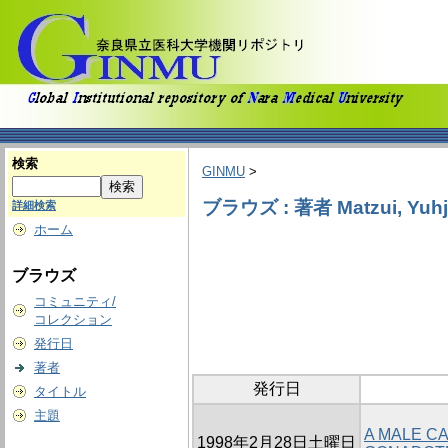
検索
GINMU
>
ブラウズ : 著者 Matzui, Yuhj
詳細検索
ホーム
ブラウズ
コミュニティ/
コレクション
発行日
著者
発行日
タイトル
主題
A MALE C
1998年2月28日土曜日