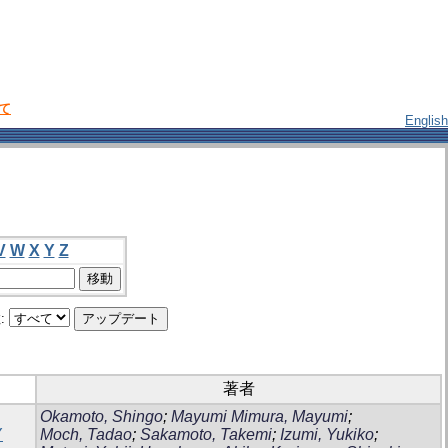
いて
English
V
W
X
Y
Z
:
著者
Okamoto, Shingo
;
Mayumi Mimura, Mayumi
;
Y
Moch, Tadao
;
Sakamoto, Takemi
;
Izumi, Yukiko
;