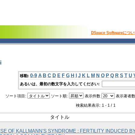
DSpace Softwareにつ
i
0-9
A
B
C
D
E
F
G
H
I
J
K
L
M
N
O
P
Q
R
S
T
U
移動:
あるいは、最初の数文字を入力してください:
ソート項目:
ソート順:
表示件数
表示著者数
検索結果表示: 1 - 1 / 1
タイトル
ASE OF KALLMANN'S SYNDROME : FERTILITY INDUCED B