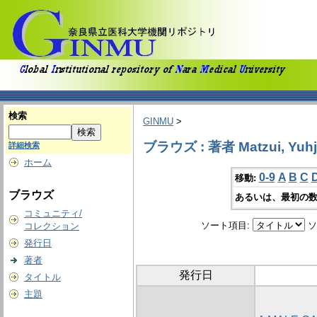
検索
GINMU
>
ブラウズ : 著者 Matzui, Yuhj
詳細検索
ホーム
0-9
A
B
C
移動:
ブラウズ
あるいは、最初の数
コミュニティ/
ソート項目:
ソ
コレクション
発行日
著者
発行日
タイトル
主題