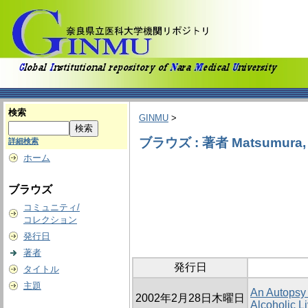
検索
GINMU
>
ブラウズ : 著者 Matsumura, 
詳細検索
ホーム
ブラウズ
コミュニティ/
コレクション
発行日
著者
発行日
タイトル
主題
An Autopsy 
2002年2月28日木曜日
Alcoholic Li