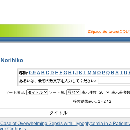
DSpace Softwareにつ
Norihiko
0-9
A
B
C
D
E
F
G
H
I
J
K
L
M
N
O
P
Q
R
S
T
U
移動:
あるいは、最初の数文字を入力してください:
ソート項目:
ソート順:
表示件数
表示著者数
検索結果表示: 1 - 2 / 2
タイトル
Case of Overwhelming Sepsis with Hypoglycemia in a Patient 
ver Cirrhosis