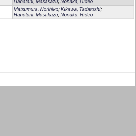
Hanatani, Masakazu
;
Nonaka, Hideo
Matsumura, Norihiko
;
Kikawa, Tadatoshi
;
Hanatani, Masakazu
;
Nonaka, Hideo