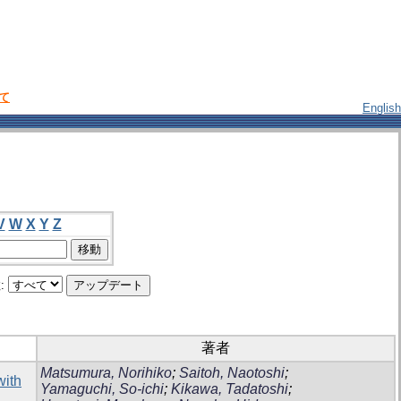
いて
English
V
W
X
Y
Z
:
著者
Matsumura, Norihiko
;
Saitoh, Naotoshi
;
with
Yamaguchi, So-ichi
;
Kikawa, Tadatoshi
;