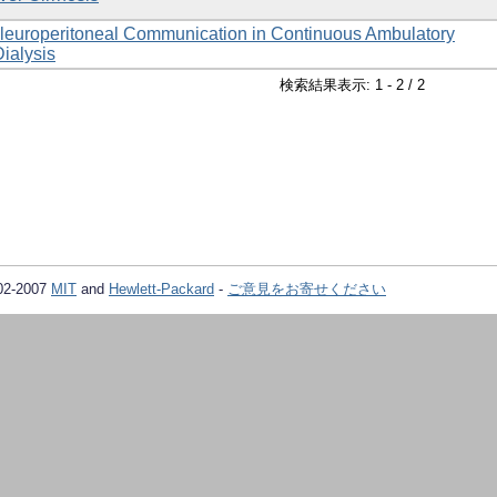
leuroperitoneal Communication in Continuous Ambulatory
Dialysis
検索結果表示: 1 - 2 / 2
02-2007
MIT
and
Hewlett-Packard
-
ご意見をお寄せください