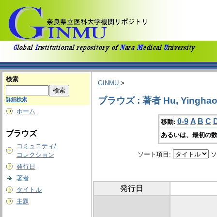
検索
GINMU
>
ブラウズ : 著者 Hu, Yingha
詳細検索
ホーム
0-9
A
B
C
移動:
ブラウズ
あるいは、最初の数
コミュニティ/
ソート項目:
ソ
コレクション
発行日
著者
発行日
タイトル
主題