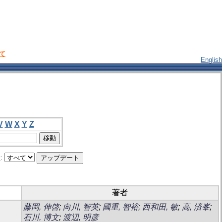
いて
English
V
W
X
Y
Z
:
著者
藤岡, 伸啓
;
向川, 智英
;
國重, 智裕
;
西和田, 敏
;
高, 済峯
;
石川, 博文
;
渡辺, 明彦