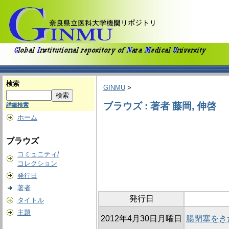
検索
GINMU
>
ブラウズ : 著者 藤岡, 伸啓
詳細検索
ホーム
ブラウズ
コミュニティ/
コレクション
発行日
著者
発行日
タイトル
主題
2012年4月30日月曜日
腸閉塞をき