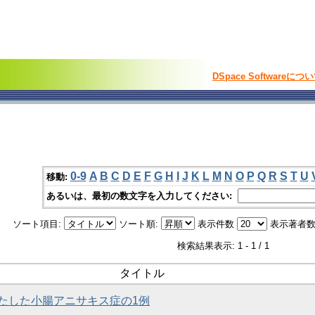
DSpace Softwareにつ
0-9
A
B
C
D
E
F
G
H
I
J
K
L
M
N
O
P
Q
R
S
T
U
移動:
あるいは、最初の数文字を入力してください:
ソート項目:
ソート順:
表示件数
表示著者数
検索結果表示: 1 - 1 / 1
タイトル
たした小腸アニサキス症の1例