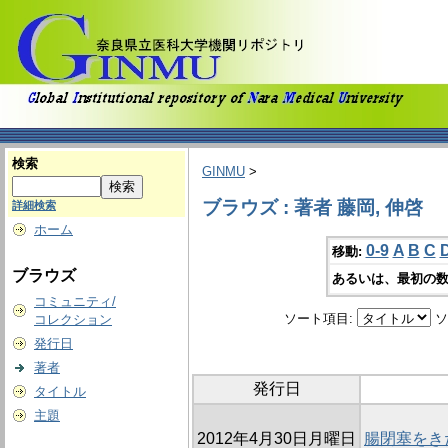
検索
GINMU
>
ブラウズ : 著者 藤岡, 伸啓
詳細検索
ホーム
0-9
A
B
C
移動:
ブラウズ
あるいは、最初の数
コミュニティ/
ソート項目:
ソ
コレクション
発行日
著者
発行日
タイトル
主題
2012年4月30日月曜日
腸閉塞をき