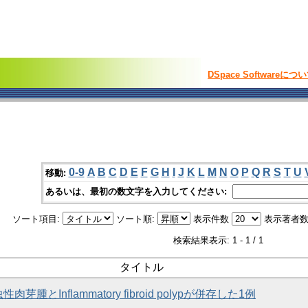
DSpace Softwareにつ
0-9
A
B
C
D
E
F
G
H
I
J
K
L
M
N
O
P
Q
R
S
T
U
移動:
あるいは、最初の数文字を入力してください:
ソート項目:
ソート順:
表示件数
表示著者数
検索結果表示: 1 - 1 / 1
タイトル
芽腫とInflammatory fibroid polypが併存した1例