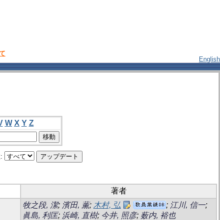
いて
English
V
W
X
Y
Z
:
著者
牧之段, 潔
;
濱田, 薫
;
木村, 弘
;
江川, 信一
;
眞島, 利匡
;
浜崎, 直樹
;
今井, 照彦
;
薮内, 裕也