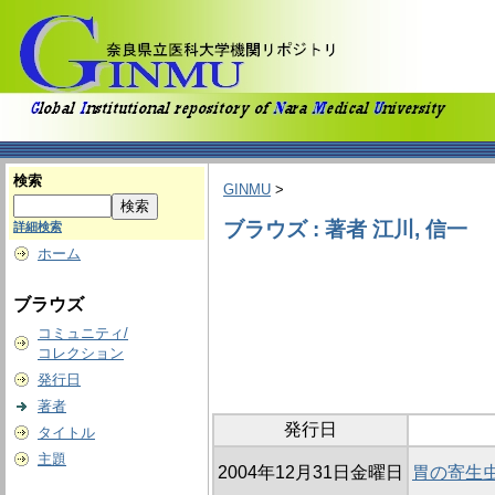
検索
GINMU
>
ブラウズ : 著者 江川, 信一
詳細検索
ホーム
ブラウズ
コミュニティ/
コレクション
発行日
著者
発行日
タイトル
主題
2004年12月31日金曜日
胃の寄生虫性肉