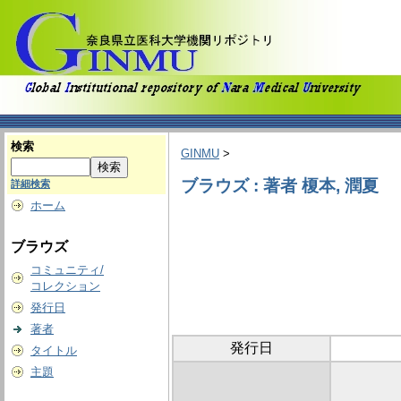
検索
GINMU
>
ブラウズ : 著者 榎本, 潤夏
詳細検索
ホーム
ブラウズ
コミュニティ/
コレクション
発行日
著者
発行日
タイトル
主題