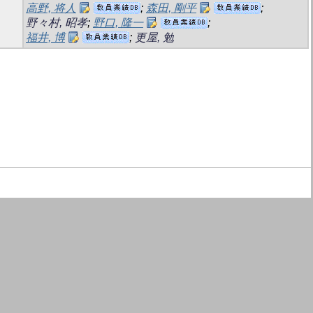
高野, 将人
;
森田, 剛平
;
野々村, 昭孝
;
野口, 隆一
;
福井, 博
;
更屋, 勉