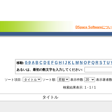
DSpace Softwareにつ
0-9
A
B
C
D
E
F
G
H
I
J
K
L
M
N
O
P
Q
R
S
T
U
移動:
あるいは、最初の数文字を入力してください:
ソート項目:
ソート順:
表示件数
表示著者数
検索結果表示: 1 - 1 / 1
タイトル