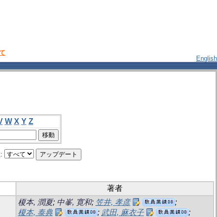
いて
English
V
W
X
Y
Z
:
著者
榎本, 潤夏
;
中峯, 寛和
;
笠井, 孝彦
;
榎本, 泰典
;
武田, 麻衣子
;