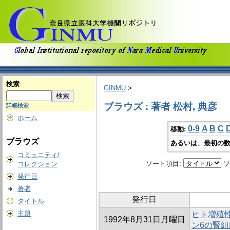
検索
GINMU
>
ブラウズ : 著者 松村, 典彦
詳細検索
ホーム
0-9
A
B
C
移動:
ブラウズ
あるいは、最初の数
コミュニティ/
ソート項目:
ソ
コレクション
発行日
著者
発行日
タイトル
主題
ヒト増殖
1992年8月31日月曜日
ン6の腎