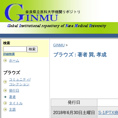
検索
GINMU
>
ブラウズ : 著者 巽, 孝成
詳細検索
ホーム
ブラウズ
コミュニティ/
コレクション
発行日
著者
発行日
タイトル
主題
2018年6月30日土曜日
S-1/P