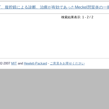
T、腹腔鏡による診断、治療が有効であったMeckel憩室炎の一
検索結果表示: 1 - 2 / 2
02-2007
MIT
and
Hewlett-Packard
-
ご意見をお寄せください