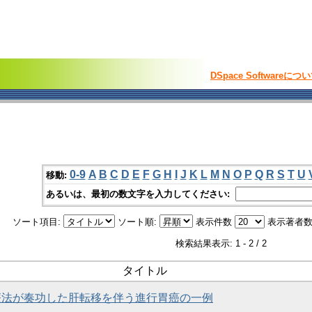
DSpace Softwareにつ
0-9
A
B
C
D
E
F
G
H
I
J
K
L
M
N
O
P
Q
R
S
T
U
移動:
あるいは、最初の数文字を入力してください:
ソート項目:
ソート順:
表示件数
表示著者数
検索結果表示: 1 - 2 / 2
タイトル
TX療法が奏功した肝転移を伴う進行胃癌の一例