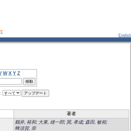
いて
English
V
W
X
Y
Z
:
著者
鶴井, 裕和
;
大東, 雄一郎
;
巽, 孝成
;
森田, 敏裕
;
蜂須賀, 崇