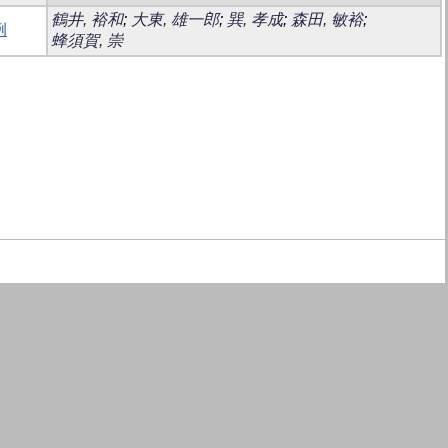
鶴井, 裕和
;
大東, 雄一郎
;
巽, 孝成
;
森田, 敏裕
;
例
蜂須賀, 崇