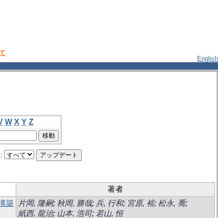
いて
English
V
W
X
Y
Z
:
著者
構築
片岡, 隆嗣
;
秋岡, 勝哉
;
兵, 行和
;
宮原, 裕
;
松永, 喬
;
紙西, 龍治
;
山本, 浩司
;
若山, 恒