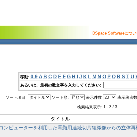
DSpace Softwareにつ
0-9
A
B
C
D
E
F
G
H
I
J
K
L
M
N
O
P
Q
R
S
T
U
移動:
あるいは、最初の数文字を入力してください:
ソート項目:
ソート順:
表示件数
表示著者数
検索結果表示: 1 - 3 / 3
タイトル
コンピューターを利用した電顕用連続切片組織像からの立体再