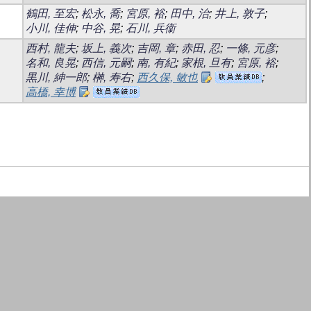
鶴田, 至宏
;
松永, 喬
;
宮原, 裕
;
田中, 治
;
井上, 敦子
;
小川, 佳伸
;
中谷, 晃
;
石川, 兵衞
西村, 龍夫
;
坂上, 義次
;
吉岡, 章
;
赤田, 忍
;
一條, 元彦
;
名和, 良晃
;
西信, 元嗣
;
南, 有紀
;
家根, 旦有
;
宮原, 裕
;
黒川, 紳一郎
;
榊, 寿右
;
西久保, 敏也
;
高橋, 幸博