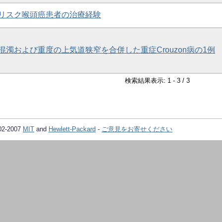
リスク喉頭癌患者の治療経験
混濁および重度の上気道狭窄を合併した重症Crouzon病の1例
検索結果表示: 1 - 3 / 3
02-2007
MIT
and
Hewlett-Packard
-
ご意見をお寄せください