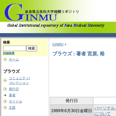
検索
GINMU
>
ブラウズ : 著者 宮原, 裕
詳細検索
ホーム
ブラウズ
コミュニティ/
コレクション
発行日
著者
発行日
タイトル
主題
パーソナル
1989年6月30日金曜日
について