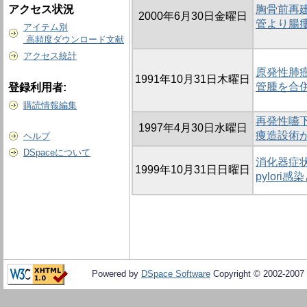
アクセス状況
胸骨前再
2000年6月30日金曜日
管より腸
アイテム別
高頻度ダウンロード文献
アクセス統計
原発性肺
1991年10月31日木曜日
管腫を合併し
登録利用者:
購読情報編集
再発性嚥
1997年4月30日水曜日
痩造設術
ヘルプ
DSpaceについて
消化器症状を
1999年10月31日日曜日
pylori
Powered by
DSpace Software
Copyright © 2002-2007