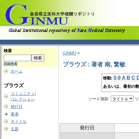
検索
GINMU
>
ブラウズ : 著者 南, 繁敏
詳細検索
ホーム
0-9
A
B
C
移動:
ブラウズ
あるいは、最初の数
コミュニティ/
ソート項目:
ソ
コレクション
発行日
著者
タイトル
発行日
主題