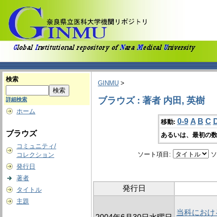
検索
GINMU
>
ブラウズ : 著者 内田, 英樹
詳細検索
ホーム
0-9
A
B
C
移動:
ブラウズ
あるいは、最初の数
コミュニティ/
ソート項目:
ソ
コレクション
発行日
著者
発行日
タイトル
主題
当科におけ