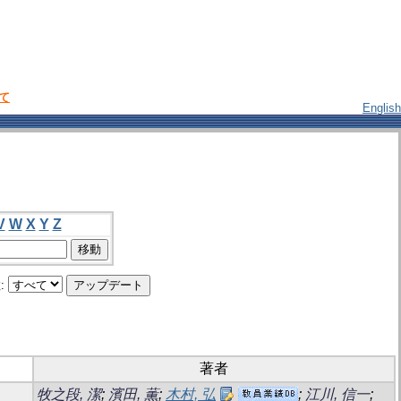
いて
English
V
W
X
Y
Z
:
著者
牧之段, 潔
;
濱田, 薫
;
木村, 弘
;
江川, 信一
;