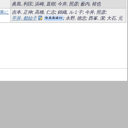
眞島, 利匡
;
浜崎, 直樹
;
今井, 照彦
;
薮内, 裕也
効果に
吉本, 正伸
;
高橋, 仁志
;
錦織, ルミ子
;
今井, 照彦
;
平井, 都始子
;
永野, 徳忠
;
西峯, 潔
;
大石, 元