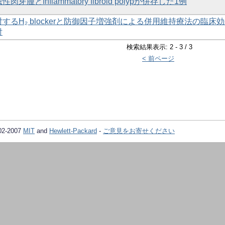
芽腫とInflammatory fibroid polypが併存した1例
するH₂ blockerと防御因子増強剤による併用維持療法の臨床
討
検索結果表示: 2 - 3 / 3
< 前ページ
02-2007
MIT
and
Hewlett-Packard
-
ご意見をお寄せください