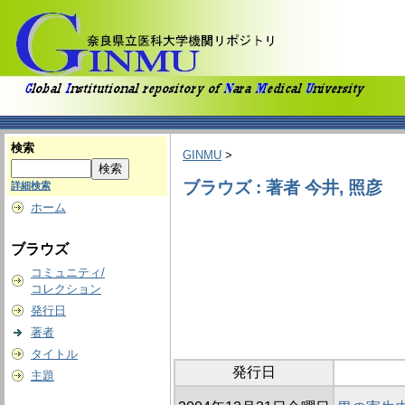
検索
GINMU
>
ブラウズ : 著者 今井, 照彦
詳細検索
ホーム
ブラウズ
コミュニティ/
コレクション
発行日
著者
タイトル
発行日
主題