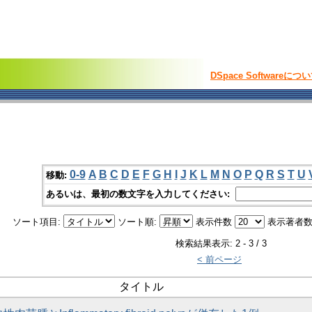
DSpace Softwareにつ
0-9
A
B
C
D
E
F
G
H
I
J
K
L
M
N
O
P
Q
R
S
T
U
移動:
あるいは、最初の数文字を入力してください:
ソート項目:
ソート順:
表示件数
表示著者数
検索結果表示: 2 - 3 / 3
< 前ページ
タイトル