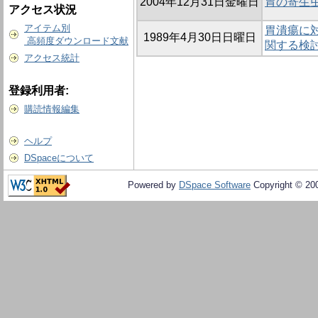
2004年12月31日金曜日
胃の寄生虫性肉
アクセス状況
アイテム別
胃潰瘍に対
1989年4月30日日曜日
高頻度ダウンロード文献
関する検
アクセス統計
登録利用者:
購読情報編集
ヘルプ
DSpaceについて
Powered by
DSpace Software
Copyright © 20