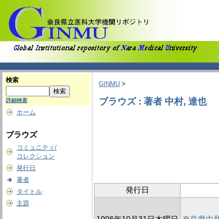
検索
GINMU
>
ブラウズ : 著者 中村, 達也
詳細検索
ホーム
ブラウズ
コミュニティ/
コレクション
発行日
著者
発行日
タイトル
主題