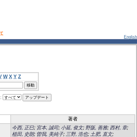
いて
English
V
W
X
Y
Z
:
著者
今西, 正巳
;
宮本, 誠司
;
小延, 俊文
;
野阪, 善雅
;
西村, 章
;
植田, 史朗
;
曽我, 美純子
;
三野, 浩也
;
土肥, 直文
;