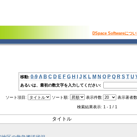
DSpace Softwareにつ
0-9
A
B
C
D
E
F
G
H
I
J
K
L
M
N
O
P
Q
R
S
T
U
移動:
あるいは、最初の数文字を入力してください:
ソート項目:
ソート順:
表示件数
表示著者数
検索結果表示: 1 - 1 / 1
タイトル