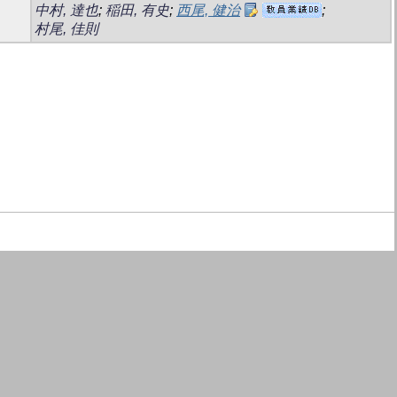
中村, 達也
;
稲田, 有史
;
西尾, 健治
;
村尾, 佳則