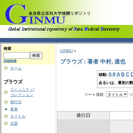
検索
GINMU
>
ブラウズ : 著者 中村, 達也
詳細検索
ホーム
0-9
A
B
C
移動:
ブラウズ
あるいは、最初の数
コミュニティ/
ソート項目:
ソ
コレクション
発行日
著者
発行日
タイトル
主題