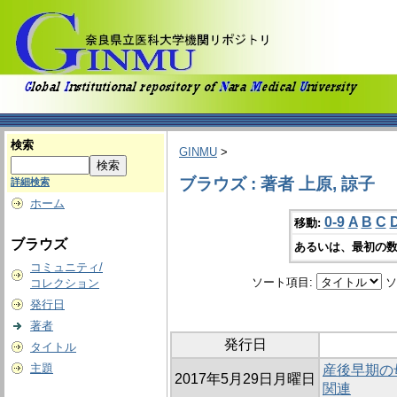
検索
GINMU
>
ブラウズ : 著者 上原, 諒子
詳細検索
ホーム
0-9
A
B
C
移動:
ブラウズ
あるいは、最初の数
コミュニティ/
ソート項目:
ソ
コレクション
発行日
著者
発行日
タイトル
主題
産後早期の
2017年5月29日月曜日
関連