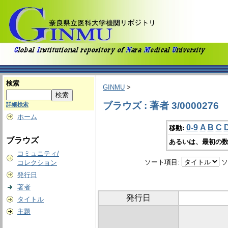
検索
GINMU
>
ブラウズ : 著者 3/0000276
詳細検索
ホーム
0-9
A
B
C
移動:
ブラウズ
あるいは、最初の数
コミュニティ/
ソート項目:
ソ
コレクション
発行日
著者
発行日
タイトル
主題