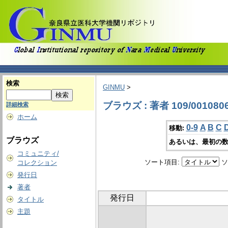
検索
GINMU
>
ブラウズ : 著者 109/001080
詳細検索
ホーム
0-9
A
B
C
移動:
ブラウズ
あるいは、最初の数
コミュニティ/
ソート項目:
ソ
コレクション
発行日
著者
発行日
タイトル
主題