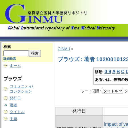
検索
GINMU
>
ブラウズ : 著者 102/001012
詳細検索
ホーム
0-9
A
B
C
移動:
ブラウズ
あるいは、最初の数
コミュニティ/
ソート項目:
ソ
コレクション
発行日
著者
発行日
タイトル
主題
Impact of v