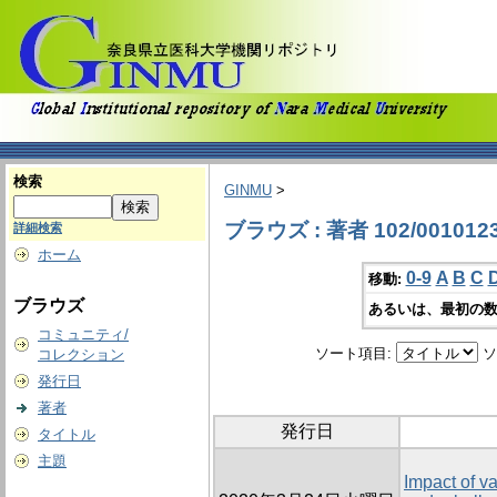
検索
GINMU
>
ブラウズ : 著者 102/001012
詳細検索
ホーム
0-9
A
B
C
移動:
ブラウズ
あるいは、最初の数
コミュニティ/
ソート項目:
ソ
コレクション
発行日
著者
発行日
タイトル
主題
Impact of v