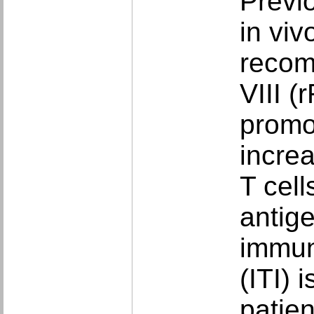
Previo
in vi
recomb
VIII (
promo
incre
T cell
antige
immun
(ITI) 
patien