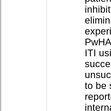
inhibi
elimin
exper
PwHAI
ITI us
succe
unsuc
to be 
repor
intern