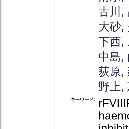
古川,
大砂,
下西,
中島,
荻原,
野上,
rFVIII
キーワード:
haemo
inhibi