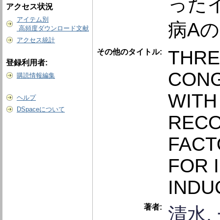
った
アクセス状況
アイテム別
病A
高頻度ダウンロード文献
アクセス統計
THRE
その他のタイトル:
登録利用者:
CONG
購読情報編集
WITH
ヘルプ
DSpaceについて
RECO
FACT
FOR 
INDU
著者:
清水,