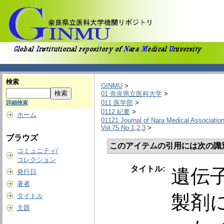
検索
GINMU
>
01 奈良県立医科大学
>
011 医学部
>
詳細検索
0112 紀要
>
ホーム
01121 Journal of Nara Medical Associatio
Vol.75 No.1,2,3
>
ブラウズ
このアイテムの引用には次の識
コミュニティ/
コレクション
タイトル:
遺伝子
発行日
著者
製剤
タイトル
主題