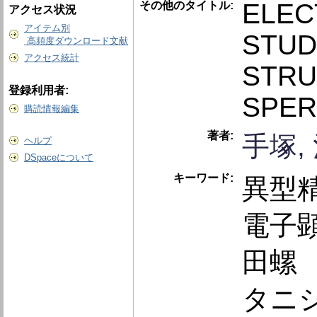
ELEC
その他のタイトル:
アクセス状況
アイテム別
STUD
高頻度ダウンロード文献
アクセス統計
STRU
登録利用者:
SPER
購読情報編集
著者:
手塚,
ヘルプ
DSpaceについて
キーワード:
異型
電子
田螺
タニ