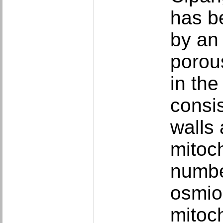
has be
by an
porou
in the
consi
walls 
mitoch
numbe
osmiop
mitoc