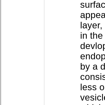
surfa
appea
layer
in the
devlo
endop
by a 
consi
less 
vesic