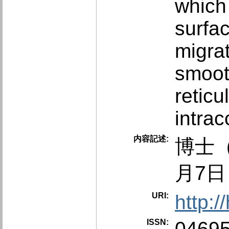
which
surfa
migrat
smoot
retic
intrac
内容記述:
博士（
月7日
URI:
http:
ISSN:
0469