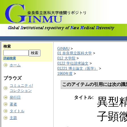
検索
GINMU
>
01 奈良県立医科大学
>
012 大学院
>
詳細検索
0122 学位請求論文
>
ホーム
01221 博士論文（医学）
>
1960年度
>
ブラウズ
このアイテムの引用には次の識
コミュニティ/
コレクション
タイトル:
発行日
異型
著者
タイトル
子顕
主題