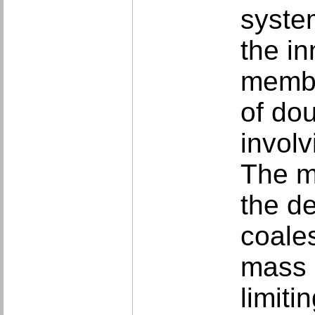
syste
the in
membr
of do
involv
The m
the de
coale
mass o
limit