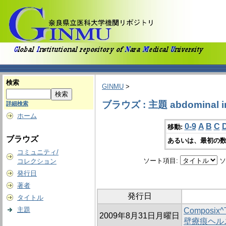
検索
GINMU
>
ブラウズ : 主題 abdominal inc
詳細検索
ホーム
0-9
A
B
C
移動:
ブラウズ
あるいは、最初の数
コミュニティ/
ソート項目:
ソ
コレクション
発行日
著者
発行日
タイトル
主題
Composi
2009年8月31日月曜日
壁療痕ヘル