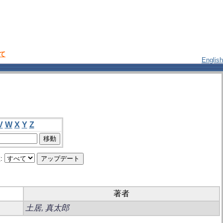
いて
English
V
W
X
Y
Z
:
著者
土居, 真太郎