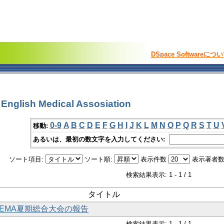
DSpace Softwareにつ
glish Medical Assosiation
0-9
A
B
C
D
E
F
G
H
I
J
K
L
M
N
O
P
Q
R
S
T
U
移動:
あるいは、最初の数文字を入力してください:
ソート項目:
ソート順:
表示件数
表示著者数
検索結果表示: 1 - 1 / 1
タイトル
JEMA夏期総合大会の報告
検索結果表示: 1 - 1 / 1