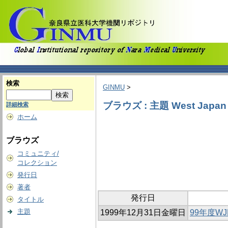
検索
GINMU
>
ブラウズ : 主題 West Japan En
詳細検索
ホーム
ブラウズ
コミュニティ/
コレクション
発行日
著者
発行日
タイトル
主題
1999年12月31日金曜日
99年度W