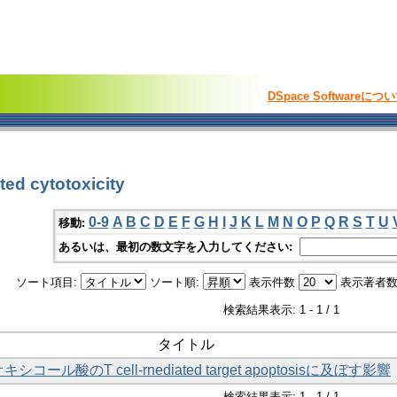
DSpace Softwareにつ
d cytotoxicity
0-9
A
B
C
D
E
F
G
H
I
J
K
L
M
N
O
P
Q
R
S
T
U
移動:
あるいは、最初の数文字を入力してください:
ソート項目:
ソート順:
表示件数
表示著者数
検索結果表示: 1 - 1 / 1
タイトル
コール酸のT cell-rnediated target apoptosisに及ぼす影響
検索結果表示: 1 - 1 / 1