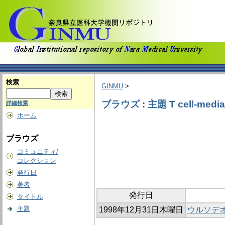
検索
GINMU
>
ブラウズ : 主題 T cell-mediate
詳細検索
ホーム
ブラウズ
コミュニティ/
コレクション
発行日
著者
発行日
タイトル
主題
1998年12月31日木曜日
ウルソデオキシ