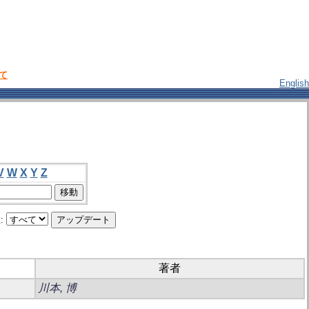
いて
English
V
W
X
Y
Z
:
著者
川本, 博