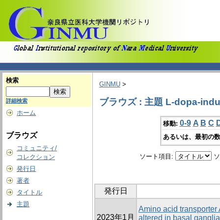
検索
GINMU
>
ブラウズ : 主題 L-dopa-induce
詳細検索
ホーム
0-9
A
B
C
移動:
ブラウズ
あるいは、最初の数
コミュニティ/
ソート項目:
ソ
コレクション
発行日
著者
発行日
タイトル
主題
Amino acid transporter
2023年1月
altered in basal gangli