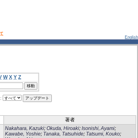
いて
English
V
W
X
Y
Z
:
著者
Nakahara, Kazuki
;
Okuda, Hiroaki
;
Isonishi, Ayami
;
Kawabe, Yoshie
;
Tanaka, Tatsuhide
;
Tatsumi, Kouko
;