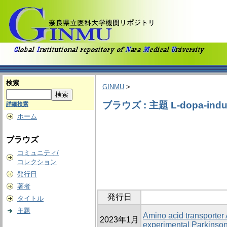
検索
GINMU
>
ブラウズ : 主題 L-dopa-induce
詳細検索
ホーム
ブラウズ
コミュニティ/
コレクション
発行日
著者
発行日
タイトル
主題
Amino acid transporter 
2023年1月
experimental Parkinso