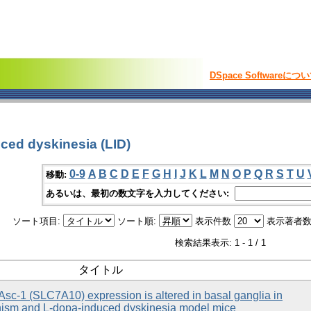
DSpace Softwareにつ
d dyskinesia (LID)
0-9
A
B
C
D
E
F
G
H
I
J
K
L
M
N
O
P
Q
R
S
T
U
移動:
あるいは、最初の数文字を入力してください:
ソート項目:
ソート順:
表示件数
表示著者数
検索結果表示: 1 - 1 / 1
タイトル
Asc-1 (SLC7A10) expression is altered in basal ganglia in
nism and L-dopa-induced dyskinesia model mice