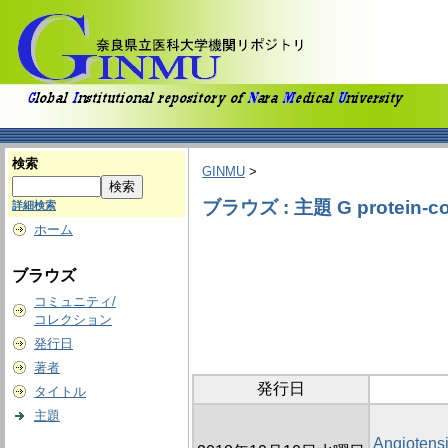
検索
GINMU
>
ブラウズ : 主題 G protein-cou
詳細検索
ホーム
ブラウズ
コミュニティ/
コレクション
発行日
著者
発行日
タイトル
主題
Angiotensi