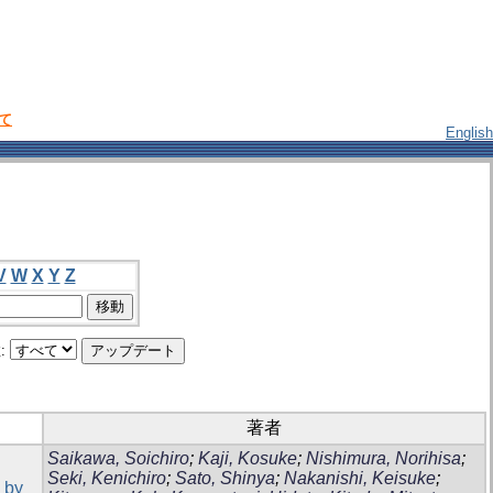
いて
English
V
W
X
Y
Z
:
著者
Saikawa, Soichiro
;
Kaji, Kosuke
;
Nishimura, Norihisa
;
Seki, Kenichiro
;
Sato, Shinya
;
Nakanishi, Keisuke
;
 by