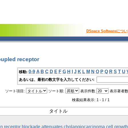
DSpace Softwareにつ
pled receptor
0-9
A
B
C
D
E
F
G
H
I
J
K
L
M
N
O
P
Q
R
S
T
U
移動:
あるいは、最初の数文字を入力してください:
ソート項目:
ソート順:
表示件数
表示著者数
検索結果表示: 1 - 1 / 1
タイトル
n receptor blockade attenuates cholangiocarcinoma cell growth