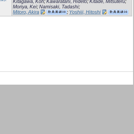
Kitagawa, Koh
;
Kawaratani, Hideto
;
Kitade, Mitsuteru
;
Moriya, Kei
;
Namisaki, Tadashi
;
Mitoro, Akira
;
Yoshiji, Hitoshi