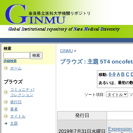
検索
GINMU
>
ブラウズ : 主題 5T4 oncofeta
詳細検索
ホーム
0-9
A
B
C
移動:
ブラウズ
あるいは、最初の数
コミュニティ/
ソート項目:
ソ
コレクション
発行日
著者
発行日
タイトル
主題
Expression 
2019年7月31日水曜日